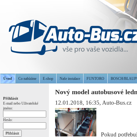
Úvod
Co nabízíme
E-shop
Naše instalace
FUNTORO
BOSCH/BLAU
Nový model autobusové led
Přihlásit
12.01.2018, 16:35
, Auto-Bus.cz
E-mail nebo Uživatelské
jméno:
Heslo:
Pokud potřebujet