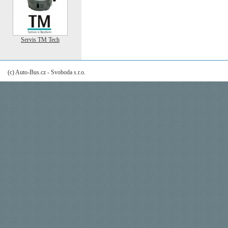
Servis TM Tech
(c) Auto-Bus.cz - Svoboda s.r.o.