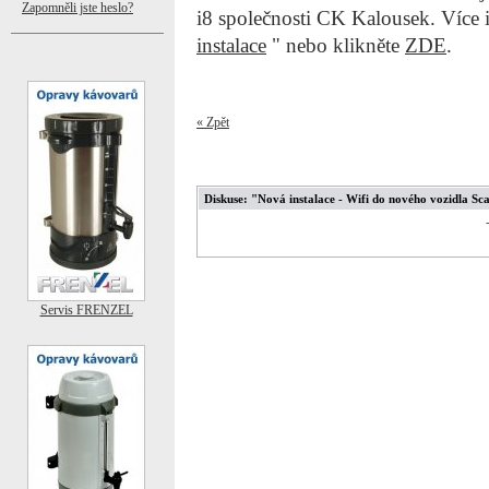
Zapomněli jste heslo?
i8 společnosti CK Kalousek. Více i
instalace
" nebo klikněte
ZDE
.
« Zpět
Diskuse: "Nová instalace - Wifi do nového vozidla Sca
Servis FRENZEL