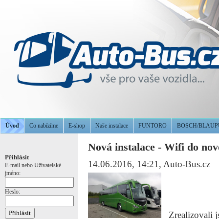
Úvod
Co nabízíme
E-shop
Naše instalace
FUNTORO
BOSCH/BLAU
Nová instalace - Wifi do nov
Přihlásit
14.06.2016, 14:21
, Auto-Bus.cz
E-mail nebo Uživatelské
jméno:
Heslo:
Zrealizovali j