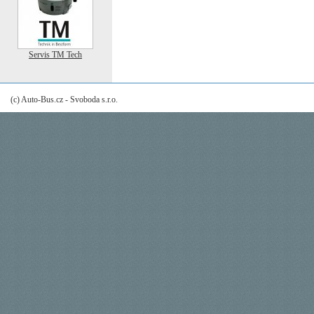
Servis TM Tech
(c) Auto-Bus.cz - Svoboda s.r.o.