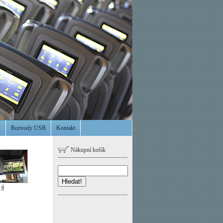
V
Rozvody USB
Kontakt
Nákupní košík
Hledat!
4