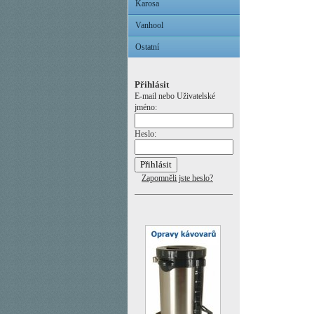
Karosa
Vanhool
Ostatní
Přihlásit
E-mail nebo Uživatelské
jméno:
Heslo:
Zapomněli jste heslo?