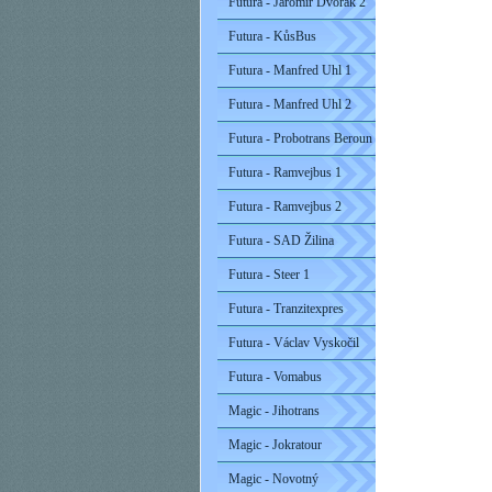
Futura - Jaromír Dvořák 2
Futura - KůsBus
Futura - Manfred Uhl 1
Futura - Manfred Uhl 2
Futura - Probotrans Beroun
Futura - Ramvejbus 1
Futura - Ramvejbus 2
Futura - SAD Žilina
Futura - Steer 1
Futura - Tranzitexpres
Futura - Václav Vyskočil
Futura - Vomabus
Magic - Jihotrans
Magic - Jokratour
Magic - Novotný