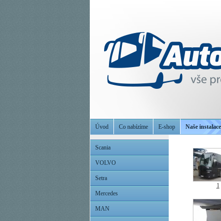
Úvod
Co nabízíme
E-shop
Naše instalace
Scania
VOLVO
Setra
1
Mercedes
MAN