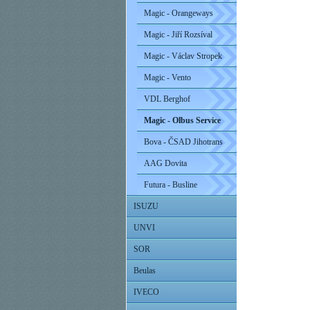
Magic - Orangeways
Magic - Jiří Rozsíval
Magic - Václav Stropek
Magic - Vento
VDL Berghof
Magic - Olbus Service
Bova - ČSAD Jihotrans
AAG Dovita
Futura - Busline
ISUZU
UNVI
SOR
Beulas
IVECO