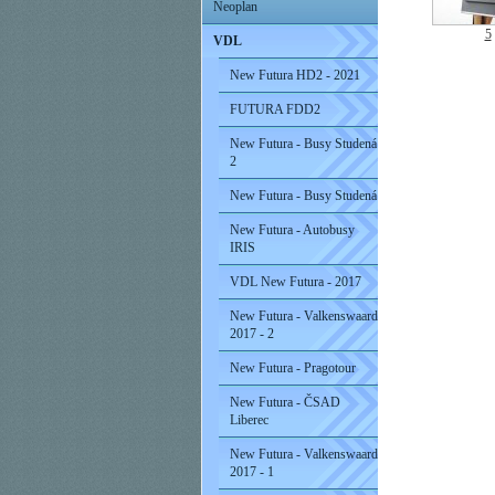
Neoplan
5
VDL
New Futura HD2 - 2021
FUTURA FDD2
New Futura - Busy Studená
2
New Futura - Busy Studená
New Futura - Autobusy
IRIS
VDL New Futura - 2017
New Futura - Valkenswaard
2017 - 2
New Futura - Pragotour
New Futura - ČSAD
Liberec
New Futura - Valkenswaard
2017 - 1