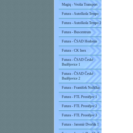
Magiq - Veolia Transport
Futura - Autoškola Tempo
Futura - Autoškola Tempo 2
Futura - Buscentrum
Futura - ČSAD Hodonín
Futura - CK Inex
Futura - ČSAD České
Budějovice 1
Futura - ČSAD České
Budějovice 2
Futura - František Nožička
Futura - FTL Prostějov 1
Futura - FTL Prostějov 2
Futura - FTL Prostějov 3
Futura - Jaromír Dvořák 1