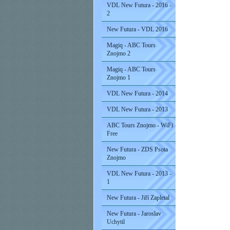
VDL New Futura - 2016 -
2
New Futura - VDL 2016
Magiq - ABC Tours
Znojmo 2
Magiq - ABC Tours
Znojmo 1
VDL New Futura - 2014
VDL New Futura - 2013
ABC Tours Znojmo - WiFi
Free
New Futura - ZDS Psota
Znojmo
VDL New Futura - 2013 -
1
New Futura - Jiří Zapletal
New Futura - Jaroslav
Uchytil