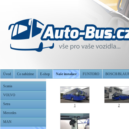
Úvod
Co nabízíme
E-shop
Naše instalace
FUNTORO
BOSCH/BLAU
Scania
VOLVO
Setra
1
2
Mercedes
MAN