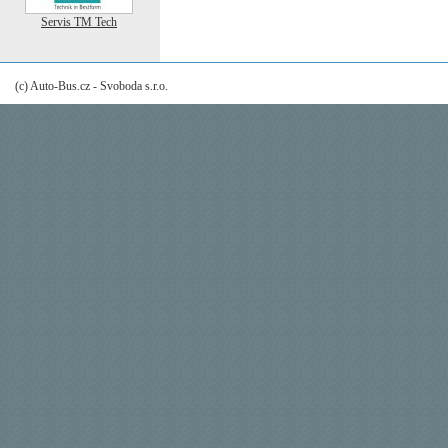
Servis TM Tech
(c) Auto-Bus.cz - Svoboda s.r.o.