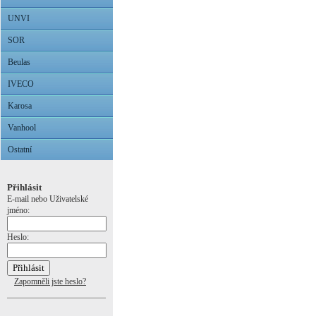
UNVI
SOR
Beulas
IVECO
Karosa
Vanhool
Ostatní
Přihlásit
E-mail nebo Uživatelské
jméno:
Heslo:
Zapomněli jste heslo?