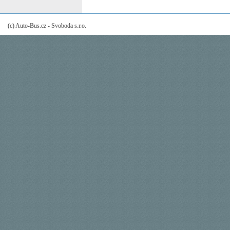
(c) Auto-Bus.cz - Svoboda s.r.o.