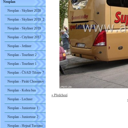
Neoplan
Neoplan - Skyliner 2020
Neoplan - Skyliner 2019_2
Neoplan - Skyliner 2019
Neoplan - Cityliner 2017
Neoplan - Jetliner
Neoplan - Tourliner 2
Neoplan - Tourliner 1
Neoplan - ČSAD Tišnov 7
Neoplan - Piráti Chomutov
Neoplan - Kobra bus
« Předchozí
Neoplan - Lechner
Neoplan - Juniortour 1
Neoplan - Juniortour 2
Neoplan - Hejnal Turismo