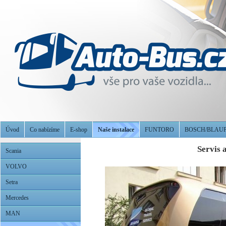
Úvod
Co nabízíme
E-shop
Naše instalace
FUNTORO
BOSCH/BLAU
Servis 
Scania
VOLVO
Setra
Mercedes
MAN