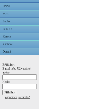
UNVI
SOR
Beulas
IVECO
Karosa
Vanhool
Ostatní
Přihlásit
E-mail nebo Uživatelské
jméno:
Heslo:
Zapomněli jste heslo?