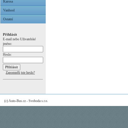
Karosa
Vanhool
Ostatní
Přihlásit
E-mail nebo Uživatelské
jméno:
Heslo:
Zapomněli jste heslo?
(c) Auto-Bus.cz - Svoboda s.r.o.