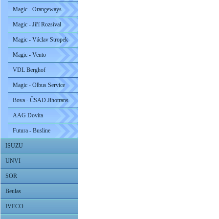
Magic - Orangeways
Magic - Jiří Rozsíval
Magic - Václav Stropek
Magic - Vento
VDL Berghof
Magic - Olbus Service
Bova - ČSAD Jihotrans
AAG Dovita
Futura - Busline
ISUZU
UNVI
SOR
Beulas
IVECO