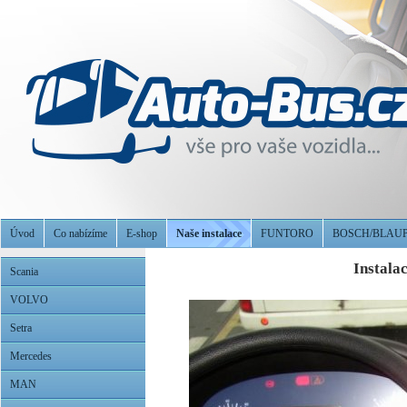
Úvod
Co nabízíme
E-shop
Naše instalace
FUNTORO
BOSCH/BLAU
Instala
Scania
VOLVO
Setra
Mercedes
MAN