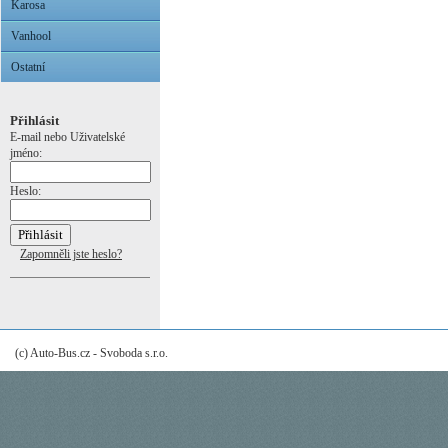
Karosa
Vanhool
Ostatní
Přihlásit
E-mail nebo Uživatelské
jméno:
Heslo:
Zapomněli jste heslo?
(c) Auto-Bus.cz - Svoboda s.r.o.