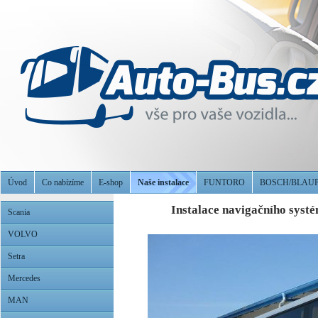
Úvod
Co nabízíme
E-shop
Naše instalace
FUNTORO
BOSCH/BLAU
Instalace navigačního sys
Scania
VOLVO
Setra
Mercedes
MAN