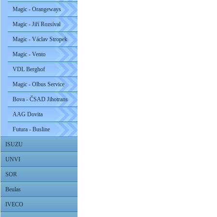
Magic - Orangeways
Magic - Jiří Rozsíval
Magic - Václav Stropek
Magic - Vento
VDL Berghof
Magic - Olbus Service
Bova - ČSAD Jihotrans
AAG Dovita
Futura - Busline
ISUZU
UNVI
SOR
Beulas
IVECO