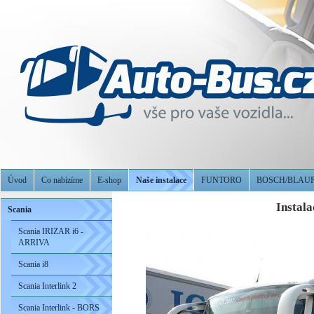
Úvod
Co nabízíme
E-shop
Naše instalace
FUNTORO
BOSCH/BLAU
Instal
Scania
Scania IRIZAR i6 -
ARRIVA
Scania i8
Scania Interlink 2
Scania Interlink - BORS