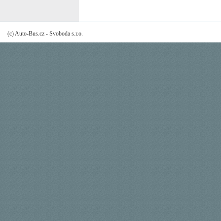
(c) Auto-Bus.cz - Svoboda s.r.o.