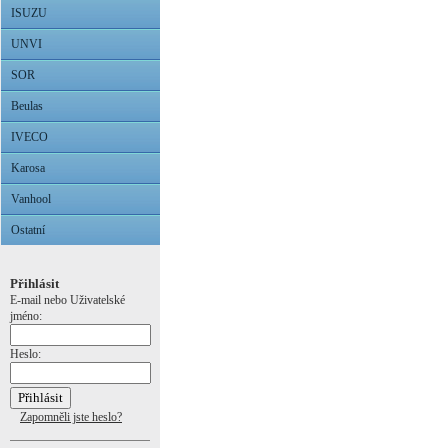
ISUZU
UNVI
SOR
Beulas
IVECO
Karosa
Vanhool
Ostatní
Přihlásit
E-mail nebo Uživatelské
jméno:
Heslo:
Zapomněli jste heslo?