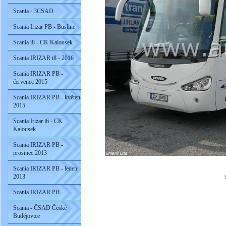
Scania - 3CSAD
Scania Irizar PB - Busline
Scania i8 - CK Kalousek
Scania IRIZAR i8 - 2016
Scania IRIZAR PB -
červenec 2015
Scania IRIZAR PB - květen
2015
Scania Irizar i6 - CK
Kalousek
Scania IRIZAR PB -
prosinec 2013
Scania IRIZAR PB - leden
2013
Scania IRIZAR PB
Scania - ČSAD České
Budějovice