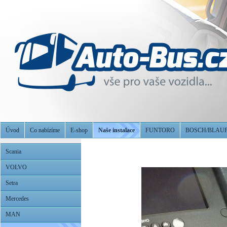
Úvod
Co nabízíme
E-shop
Naše instalace
FUNTORO
BOSCH/BLAU
Scania
VOLVO
Setra
Mercedes
MAN