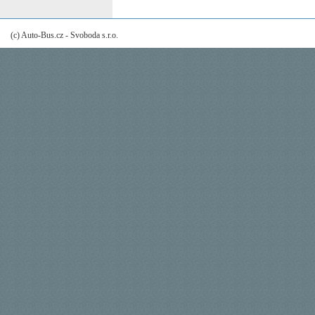
(c) Auto-Bus.cz - Svoboda s.r.o.