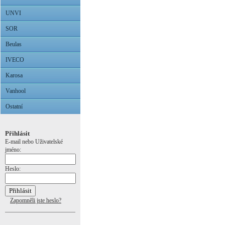
UNVI
SOR
Beulas
IVECO
Karosa
Vanhool
Ostatní
Přihlásit
E-mail nebo Uživatelské
jméno:
Heslo:
Zapomněli jste heslo?