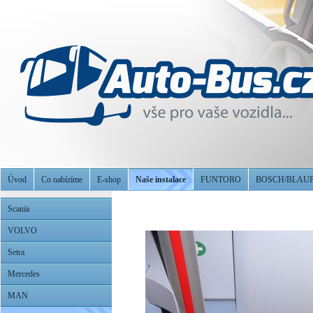
Úvod
Co nabízíme
E-shop
Naše instalace
FUNTORO
BOSCH/BLAU
Scania
VOLVO
Setra
Mercedes
MAN