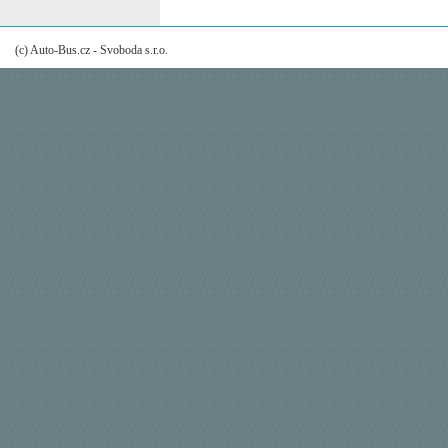
(c) Auto-Bus.cz - Svoboda s.r.o.