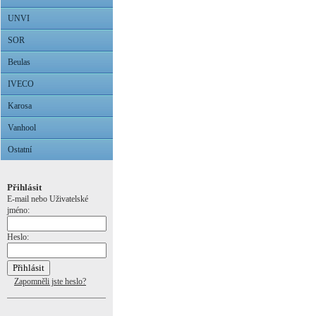
UNVI
SOR
Beulas
IVECO
Karosa
Vanhool
Ostatní
Přihlásit
E-mail nebo Uživatelské
jméno:
Heslo:
Zapomněli jste heslo?