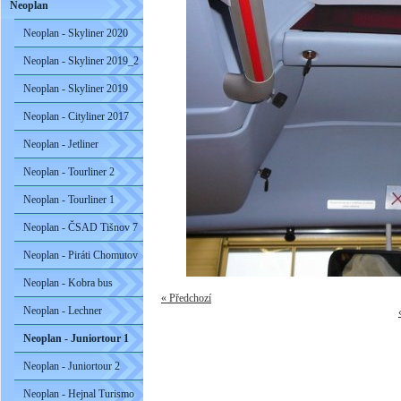
Neoplan
Neoplan - Skyliner 2020
Neoplan - Skyliner 2019_2
Neoplan - Skyliner 2019
Neoplan - Cityliner 2017
Neoplan - Jetliner
Neoplan - Tourliner 2
Neoplan - Tourliner 1
Neoplan - ČSAD Tišnov 7
Neoplan - Piráti Chomutov
Neoplan - Kobra bus
« Předchozí
Neoplan - Lechner
Neoplan - Juniortour 1
Neoplan - Juniortour 2
Neoplan - Hejnal Turismo