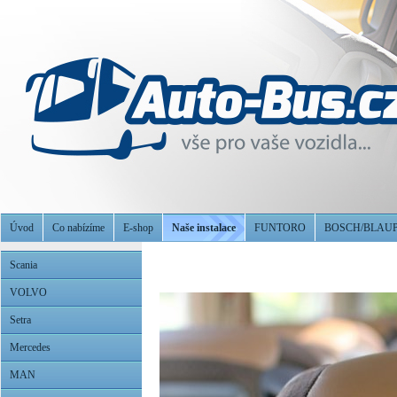
Úvod
Co nabízíme
E-shop
Naše instalace
FUNTORO
BOSCH/BLAU
Scania
VOLVO
Setra
Mercedes
MAN