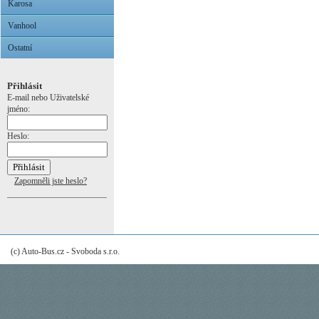
Karosa
Vanhool
Ostatní
Přihlásit
E-mail nebo Uživatelské
jméno:
Heslo:
Zapomněli jste heslo?
(c) Auto-Bus.cz - Svoboda s.r.o.