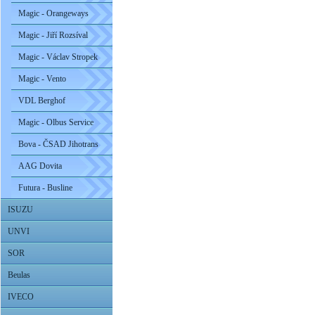
Magic - Orangeways
Magic - Jiří Rozsíval
Magic - Václav Stropek
Magic - Vento
VDL Berghof
Magic - Olbus Service
Bova - ČSAD Jihotrans
AAG Dovita
Futura - Busline
ISUZU
UNVI
SOR
Beulas
IVECO