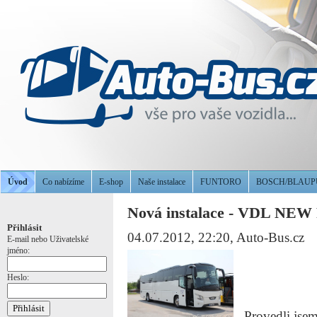
Úvod
Co nabízíme
E-shop
Naše instalace
FUNTORO
BOSCH/BLAU
Nová instalace - VDL NE
Přihlásit
04.07.2012, 22:20
, Auto-Bus.cz
E-mail nebo Uživatelské
jméno:
Heslo:
Provedli jsem 