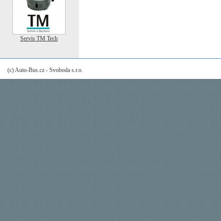
Servis TM Tech
(c) Auto-Bus.cz - Svoboda s.r.o.