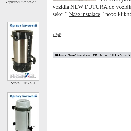
Zapomněli jste heslo?
vozidla NEW FUTURA do vozidla 
sekci "
Naše instalace
" nebo klikn
« Zpět
Diskuse: "Nová instalace - VDL NEW FUTURA pro 
Servis FRENZEL