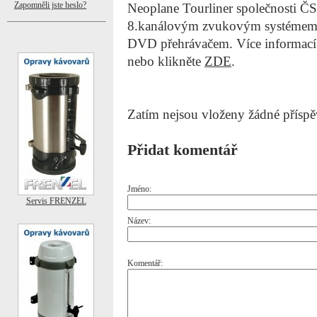
Zapomněli jste heslo?
Neoplane Tourliner společnosti Č
8.kanálovým zvukovým systémem
DVD přehrávačem. Více informací z
nebo klikněte
ZDE
.
Zatím nejsou vloženy žádné příspě
Přidat komentář
Jméno:
Servis FRENZEL
Název:
Komentář: