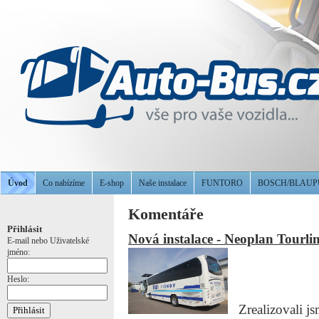
Úvod
Co nabízíme
E-shop
Naše instalace
FUNTORO
BOSCH/BLAU
Komentáře
Přihlásit
Nová instalace - Neoplan Tourl
E-mail nebo Uživatelské
jméno:
Heslo:
Zrealizovali js