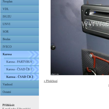
Neoplan
VDL
ISUZU
UNVI
SOR
Beulas
IVECO
Karosa
Karosa - PARTYBUS
Karosa - ČSAD ČB 1
Karosa - ČSAD ČB 2
« Předchozí
Vanhool
Ostatní
Přihlásit