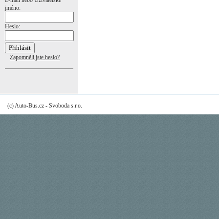
E-mail nebo Uživatelské
jméno:
Heslo:
Zapomněli jste heslo?
(c) Auto-Bus.cz - Svoboda s.r.o.