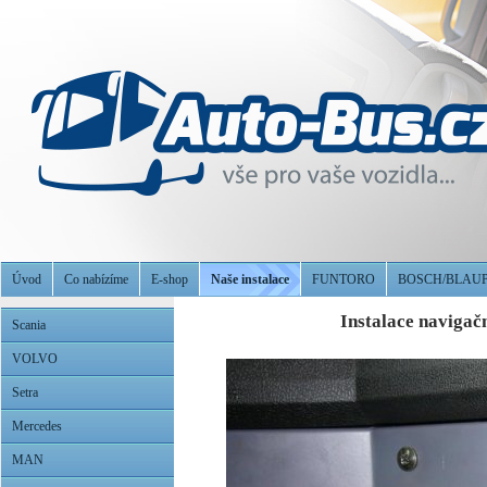
Úvod
Co nabízíme
E-shop
Naše instalace
FUNTORO
BOSCH/BLAU
Instalace naviga
Scania
VOLVO
Setra
Mercedes
MAN