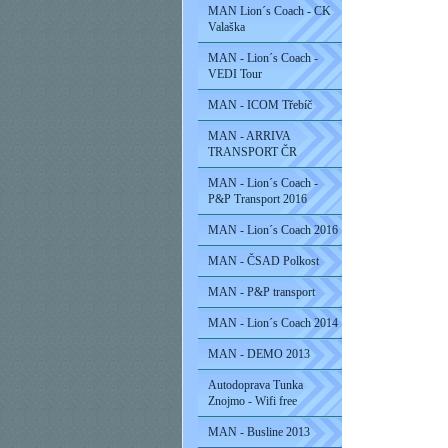
MAN Lion´s Coach - CK
Valaška
MAN - Lion´s Coach -
VEDI Tour
MAN - ICOM Třebíč
MAN - ARRIVA
TRANSPORT ČR
MAN - Lion´s Coach -
P&P Transport 2016
MAN - Lion´s Coach 2016
MAN - ČSAD Polkost
MAN - P&P transport
MAN - Lion´s Coach 2014
MAN - DEMO 2013
Autodoprava Tunka
Znojmo - Wifi free
MAN - Busline 2013