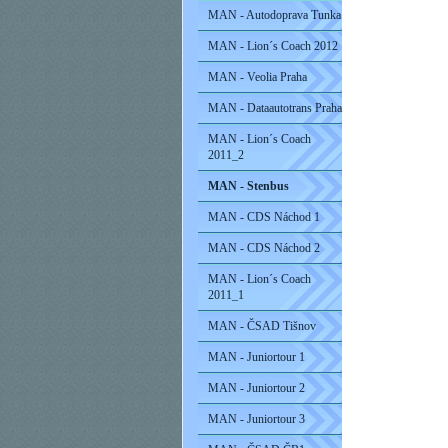
MAN - Autodoprava Tunka
MAN - Lion´s Coach 2012
MAN - Veolia Praha
MAN - Dataautotrans Praha
MAN - Lion´s Coach
2011_2
MAN - Stenbus
MAN - CDS Náchod 1
MAN - CDS Náchod 2
MAN - Lion´s Coach
2011_1
MAN - ČSAD Tišnov
MAN - Juniortour 1
MAN - Juniortour 2
MAN - Juniortour 3