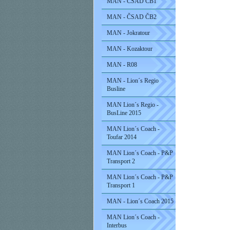
MAN - ČSAD ČB1
MAN - ČSAD ČB2
MAN - Jokratour
MAN - Kozaktour
MAN - R08
MAN - Lion´s Regio
Busline
MAN Lion´s Regio -
BusLine 2015
MAN Lion´s Coach -
Toufar 2014
MAN Lion´s Coach - P&P
Transport 2
MAN Lion´s Coach - P&P
Transport 1
MAN - Lion´s Coach 2015
MAN Lion´s Coach -
Interbus