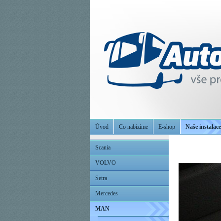
Úvod
Co nabízíme
E-shop
Naše instalace
Scania
VOLVO
Setra
Mercedes
MAN