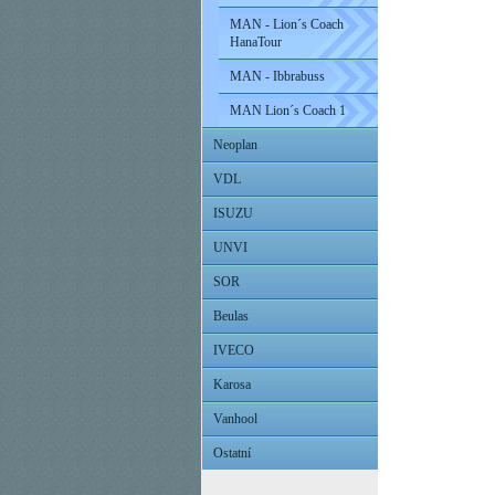
MAN - Lion´s Coach
HanaTour
MAN - Ibbrabuss
MAN Lion´s Coach 1
Neoplan
VDL
ISUZU
UNVI
SOR
Beulas
IVECO
Karosa
Vanhool
Ostatní