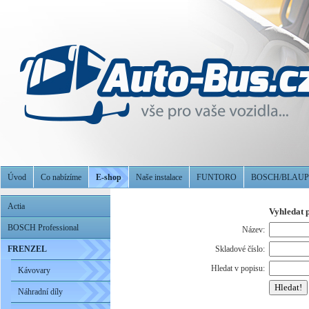
Úvod
Co nabízíme
E-shop
Naše instalace
FUNTORO
BOSCH/BLAU
Actia
Vyhledat 
BOSCH Professional
Název:
FRENZEL
Skladové číslo:
Hledat v popisu:
Kávovary
Náhradní díly