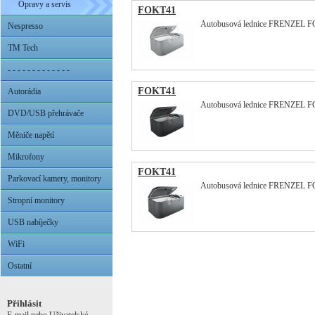
Opravy a servis
FOKT41
Autobusová lednice FRENZEL FO
Nespresso
TM Tech
- - - - - - - - - - - - -
FOKT41
Autorádia
Autobusová lednice FRENZEL F
DVD/USB přehrávače
Měniče napětí
Mikrofony
FOKT41
Parkovací kamery, monitory
Autobusová lednice FRENZEL FO
Stropní monitory
USB nabíječky
WiFi
Ostatní
Přihlásit